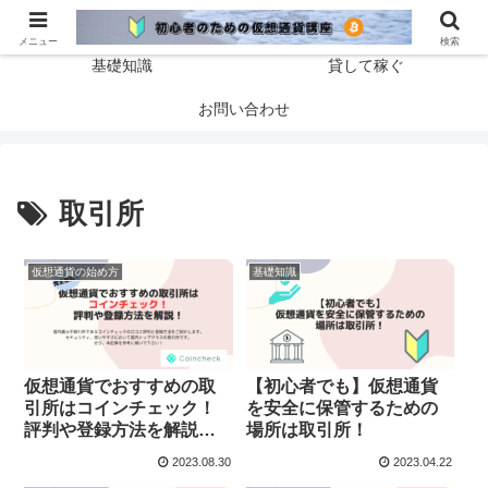
ホーム
仮想通貨の始め方
メニュー
検索
基礎知識
貸して稼ぐ
お問い合わせ
取引所
仮想通貨の始め方
基礎知識
仮想通貨でおすすめの取
【初心者でも】仮想通貨
引所はコインチェック！
を安全に保管するための
評判や登録方法を解説！
場所は取引所！
【完全無料】
2023.08.30
2023.04.22