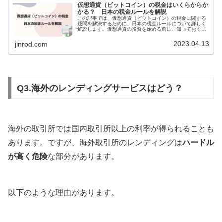
仮想通貨（ビットコイン）の税金はいくらからか
かる？ 日本の税金ルールを解説
この記事では、仮想通貨（ビットコイン）の税金に関する
疑問を解決するために、日本の税金ルールについて詳しく
解説します。仮想通貨の投資を始める前に、知っておく必
要がある知識や税金を抑える方法についても説明します。
罰金を避けるために、初心者の方でも理解できるよう、専
2023.04.13
jinrod.com
門用語をできるだけ使わずに説明しています。
Q3.海外のレンディングサービスはどう？
海外の取引所では国内取引所以上の利率が得られることも
あります。ですが、海外取引所のレンディングは
ハードル
が高く危険
な部分があります。
以下のような理由があります。