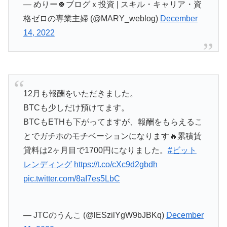
— めりー🍀ブログｘ投資 | スキル・キャリア・資
格ゼロの専業主婦 (@MARY_weblog)
December
14, 2022
12月も報酬をいただきました。
BTCも少しだけ預けてます。
BTCもETHも下がってますが、報酬をもらえるこ
とでガチホのモチベーションになります🔥累積賃
貸料は2ヶ月目で1700円になりました。
#ビット
レンディング
https://t.co/cXc9d2gbdh
pic.twitter.com/8aI7es5LbC
— JTCのうんこ (@lESzilYgW9bJBKq)
December