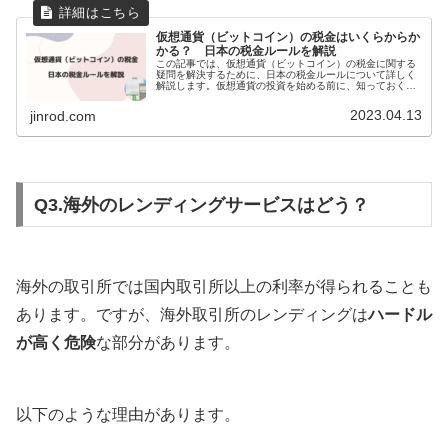
仮想通貨（ビットコイン）の税金はいくらからか
かる？ 日本の税金ルールを解説
この記事では、仮想通貨（ビットコイン）の税金に関する
疑問を解決するために、日本の税金ルールについて詳しく
解説します。仮想通貨の投資を始める前に、知っておく必
要がある知識や税金を抑える方法についても説明します。
罰金を避けるために、初心者の方でも理解できるよう、専
2023.04.13
jinrod.com
門用語をできるだけ使わずに説明しています。
Q3.海外のレンディングサービスはどう？
海外の取引所では国内取引所以上の利率が得られることも
あります。ですが、海外取引所のレンディングは
ハードル
が高く危険
な部分があります。
以下のような理由があります。